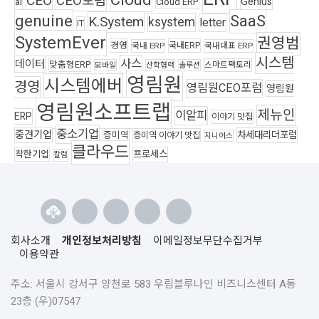
CEO
CEO포럼
Genius
ai
Cloud ERP
genuine
SaaS
K.System
ksystem
letter
IT
SystemEver
권영범
경영
국내ERP
국내 ERP
국내대표 ERP
시스템
사스
데이터
맞춤형ERP
스마트팩토리
모바일
산학협력
솔루션
영림원
시스템에버
경영
영림원CEO포럼
영림원
영림원소프트랩
제뉴인
이알피
ERP
이야기 맛집
중소기업
중견기업
차세대리더포럼
증미역
증미역 이야기 맛집
지니어스
클라우드
착한기업
프로세스
칼럼
회사소개
개인정보처리방침
이메일정보무단수집거부
이용약관
주소: 서울시 강서구 양천로 583 우림블루나인 비즈니스센터 A동
23층 (우)07547