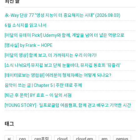
최신 글
永-Way 단상 77 “영성 지능이 더 중요해지는 시대” (2026.08.03)
6월 소식지를 읽고 나서
[이달의 유데미 Pick!] Udemy와 함께, 개발을 넘어 더 넓은 역량으로
[영사실] by Frank – HOPE
[이달의 영상] 함께 보고, 더 가까워지는 우리 이야기!
[소식 나눠요!!] 뮤지컬 보고 단체 눈물바다, 뮤지컬 동호회 ‘뮤즐리’
[데이터로보는 영림원] 여러분의 형제자매는 어떻게 되나요?
음악이 쓰는 글 | Chapter 5 | 주란 대로 주께
[퇴근 후 문학] BY 효효 – 이 달의 서점
[YOUNG STORY] · 일프로클럽 여름캠프, 함께 걷고 배우고 기억한 시간
태그
ai
ceo
ceo포럼
cloud
cloud erp
erp
genius