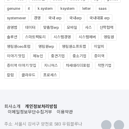
genuine
it
k.system
ksystem
letter
saas
systemever
경영
국내 erp
국내erp
국내대표 erp
권영범
데이터
맞춤형erp
모바일
사스
산학협력
솔루션
스마트팩토리
시스템경영
시스템에버
영림원
영림원ceo포럼
영림원erp
영림원소프트랩
이알피
이야기 맛집
제뉴인
중견기업
중소기업
증미역
증미역 이야기 맛집
지니어스
차세대리더포럼
착한기업
칼럼
클라우드
프로세스
회사소개
개인정보처리방침
이메일정보무단수집거부
이용약관
주소: 서울시 강서구 양천로 583 우림블루나