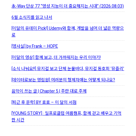
永-Way 단상 77 “영성 지능이 더 중요해지는 시대” (2026.08.03)
6월 소식지를 읽고 나서
[이달의 유데미 Pick!] Udemy와 함께, 개발을 넘어 더 넓은 역량으
로
[영사실] by Frank – HOPE
[이달의 영상] 함께 보고, 더 가까워지는 우리 이야기!
[소식 나눠요!!] 뮤지컬 보고 단체 눈물바다, 뮤지컬 동호회 ‘뮤즐리’
[데이터로보는 영림원] 여러분의 형제자매는 어떻게 되나요?
음악이 쓰는 글 | Chapter 5 | 주란 대로 주께
[퇴근 후 문학] BY 효효 – 이 달의 서점
[YOUNG STORY] · 일프로클럽 여름캠프, 함께 걷고 배우고 기억
한 시간