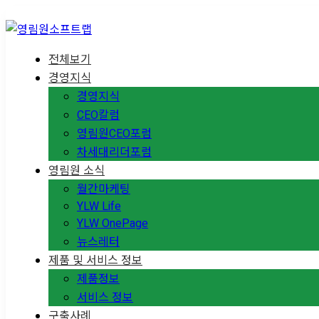
전체보기
경영지식
경영지식
CEO칼럼
영림원CEO포럼
차세대리더포럼
영림원 소식
월간마케팅
YLW Life
YLW OnePage
뉴스레터
제품 및 서비스 정보
제품정보
서비스 정보
구축사례