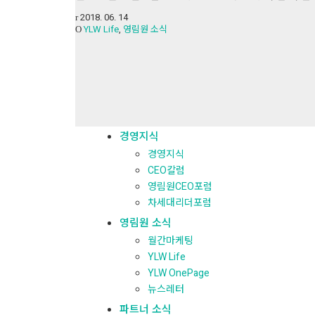
2018. 06. 14
YLW Life
,
영림원 소식
Search
for:
카테고리
전체보기
경영지식
경영지식
CEO칼럼
영림원CEO포럼
차세대리더포럼
영림원 소식
월간마케팅
YLW Life
YLW OnePage
뉴스레터
파트너 소식