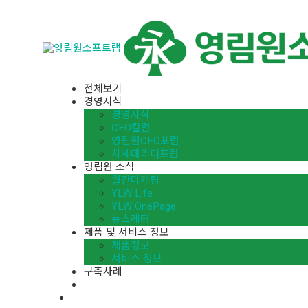
전체보기
경영지식
경영지식
CEO칼럼
영림원CEO포럼
차세대리더포럼
영림원 소식
월간마케팅
YLW Life
YLW OnePage
뉴스레터
제품 및 서비스 정보
제품정보
서비스 정보
구축사례