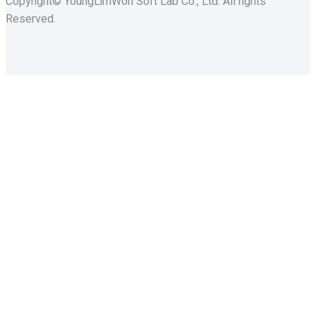
Copyright© YoungLimWon Soft Lab Co., Ltd. All rights
Reserved.