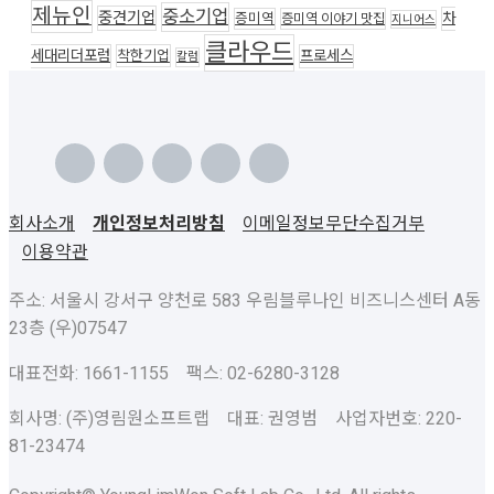
제뉴인
중소기업
중견기업
차
증미역
증미역 이야기 맛집
지니어스
클라우드
세대리더포럼
착한기업
프로세스
칼럼
회사소개
개인정보처리방침
이메일정보무단수집거부
이용약관
주소: 서울시 강서구 양천로 583 우림블루나인 비즈니스센터 A동
23층 (우)07547
대표전화: 1661-1155 팩스: 02-6280-3128
회사명: (주)영림원소프트랩 대표: 권영범 사업자번호: 220-
81-23474