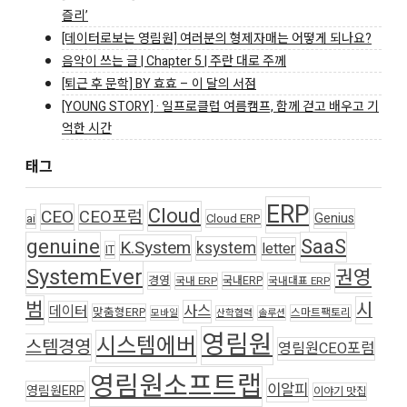
즐리’
[데이터로보는 영림원] 여러분의 형제자매는 어떻게 되나요?
음악이 쓰는 글 | Chapter 5 | 주란 대로 주께
[퇴근 후 문학] BY 효효 – 이 달의 서점
[YOUNG STORY] · 일프로클럽 여름캠프, 함께 걷고 배우고 기
억한 시간
태그
ERP
Cloud
CEO
CEO포럼
Genius
ai
Cloud ERP
genuine
SaaS
K.System
ksystem
letter
IT
SystemEver
권영
경영
국내ERP
국내 ERP
국내대표 ERP
범
시
사스
데이터
맞춤형ERP
스마트팩토리
모바일
산학협력
솔루션
영림원
시스템에버
스템경영
영림원CEO포럼
영림원소프트랩
이알피
영림원ERP
이야기 맛집