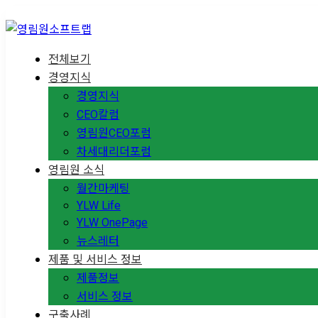
전체보기
경영지식
경영지식
CEO칼럼
영림원CEO포럼
차세대리더포럼
영림원 소식
월간마케팅
YLW Life
YLW OnePage
뉴스레터
제품 및 서비스 정보
제품정보
서비스 정보
구축사례