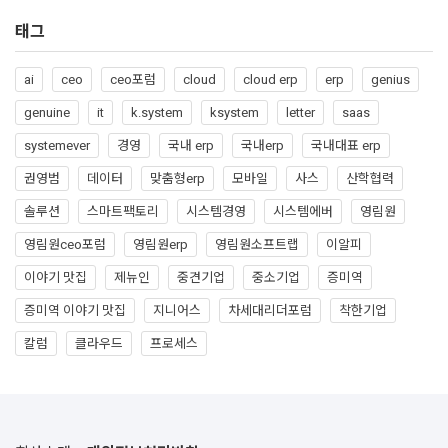
태그
ai
ceo
ceo포럼
cloud
cloud erp
erp
genius
genuine
it
k.system
ksystem
letter
saas
systemever
경영
국내 erp
국내erp
국내대표 erp
권영범
데이터
맞춤형erp
모바일
사스
산학협력
솔루션
스마트팩토리
시스템경영
시스템에버
영림원
영림원ceo포럼
영림원erp
영림원소프트랩
이알피
이야기 맛집
제뉴인
중견기업
중소기업
증미역
증미역 이야기 맛집
지니어스
차세대리더포럼
착한기업
칼럼
클라우드
프로세스