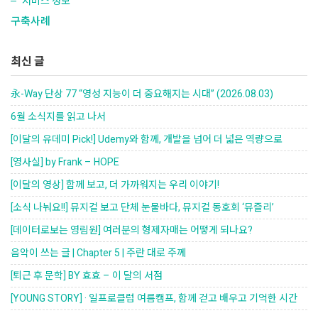
서비스 정보
구축사례
최신 글
永-Way 단상 77 “영성 지능이 더 중요해지는 시대” (2026.08.03)
6월 소식지를 읽고 나서
[이달의 유데미 Pick!] Udemy와 함께, 개발을 넘어 더 넓은 역량으로
[영사실] by Frank – HOPE
[이달의 영상] 함께 보고, 더 가까워지는 우리 이야기!
[소식 나눠요!!] 뮤지컬 보고 단체 눈물바다, 뮤지컬 동호회 ‘뮤즐리’
[데이터로보는 영림원] 여러분의 형제자매는 어떻게 되나요?
음악이 쓰는 글 | Chapter 5 | 주란 대로 주께
[퇴근 후 문학] BY 효효 – 이 달의 서점
[YOUNG STORY] · 일프로클럽 여름캠프, 함께 걷고 배우고 기억한 시간