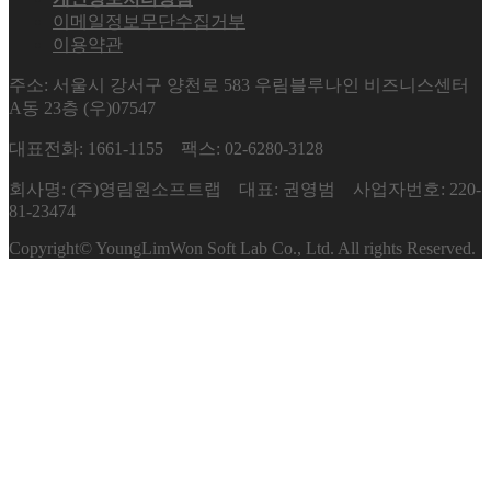
이메일정보무단수집거부
이용약관
주소: 서울시 강서구 양천로 583 우림블루나인 비즈니스센터
A동 23층 (우)07547
대표전화: 1661-1155 팩스: 02-6280-3128
회사명: (주)영림원소프트랩 대표: 권영범 사업자번호: 220-
81-23474
Copyright© YoungLimWon Soft Lab Co., Ltd. All rights Reserved.