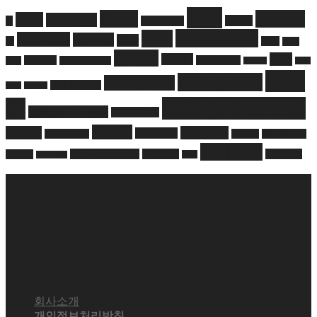
ERP
Cloud
genuine
CEO
CEO포럼
Genius
ai
Cloud ERP
SystemEver
SaaS
K.System
ksystem
letter
IT
경영
국내
권영범
사스
데이터
국내ERP
맞춤형ERP
ERP
국내대표 ERP
모바일
산학
영림
시스템에버
시스템경영
스마트팩토리
협력
솔루션
영림원소프트랩
원
영림원CEO포럼
영림원ERP
제뉴인
이알피
중소기업
중견기업
이야기 맛집
증미역
증미역 이야
클라우드
차세대리더포럼
착한기업
프로세스
기 맛집
칼럼
지니어스
회사소개
개인정보처리방침