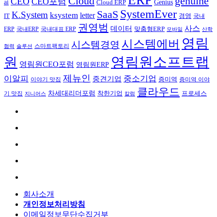
Cloud
genuine
CEO
CEO포럼
Genius
ai
Cloud ERP
SystemEver
SaaS
K.System
ksystem
letter
IT
경영
국내
권영범
사스
데이터
국내ERP
맞춤형ERP
ERP
국내대표 ERP
모바일
산학
영림
시스템에버
시스템경영
스마트팩토리
협력
솔루션
영림원소프트랩
원
영림원CEO포럼
영림원ERP
제뉴인
이알피
중소기업
중견기업
이야기 맛집
증미역
증미역 이야
클라우드
차세대리더포럼
착한기업
프로세스
기 맛집
칼럼
지니어스
회사소개
개인정보처리방침
이메일정보무단수집거부