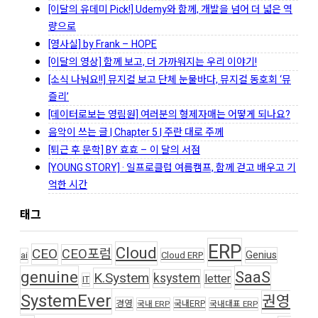
[이달의 유데미 Pick!] Udemy와 함께, 개발을 넘어 더 넓은 역
량으로
[영사실] by Frank – HOPE
[이달의 영상] 함께 보고, 더 가까워지는 우리 이야기!
[소식 나눠요!!] 뮤지컬 보고 단체 눈물바다, 뮤지컬 동호회 ‘뮤
즐리’
[데이터로보는 영림원] 여러분의 형제자매는 어떻게 되나요?
음악이 쓰는 글 | Chapter 5 | 주란 대로 주께
[퇴근 후 문학] BY 효효 – 이 달의 서점
[YOUNG STORY] · 일프로클럽 여름캠프, 함께 걷고 배우고 기
억한 시간
태그
ERP
Cloud
CEO
CEO포럼
Genius
ai
Cloud ERP
genuine
SaaS
K.System
ksystem
letter
IT
SystemEver
권영
경영
국내ERP
국내 ERP
국내대표 ERP