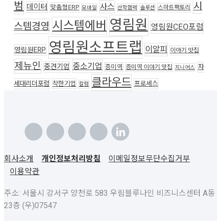
범
시
사스
데이터
맞춤형ERP
스마트팩토리
모바일
산학협력
솔루션
영림원
시스템에버
스템경영
영림원CEO포럼
영림원소프트랩
이알피
영림원ERP
이야기 맛집
제뉴인
중소기업
중견기업
차
증미역
증미역 이야기 맛집
지니어스
클라우드
세대리더포럼
착한기업
프로세스
칼럼
회사소개
개인정보처리방침
이메일정보무단수집거부
이용약관
주소: 서울시 강서구 양천로 583 우림블루나인 비즈니스센터 A동
23층 (우)07547