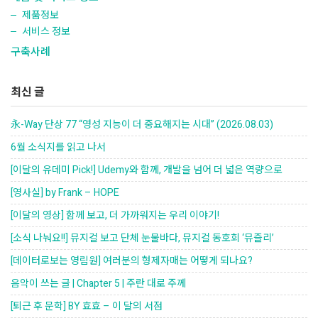
제품정보
서비스 정보
구축사례
최신 글
永-Way 단상 77 “영성 지능이 더 중요해지는 시대” (2026.08.03)
6월 소식지를 읽고 나서
[이달의 유데미 Pick!] Udemy와 함께, 개발을 넘어 더 넓은 역량으로
[영사실] by Frank – HOPE
[이달의 영상] 함께 보고, 더 가까워지는 우리 이야기!
[소식 나눠요!!] 뮤지컬 보고 단체 눈물바다, 뮤지컬 동호회 ‘뮤즐리’
[데이터로보는 영림원] 여러분의 형제자매는 어떻게 되나요?
음악이 쓰는 글 | Chapter 5 | 주란 대로 주께
[퇴근 후 문학] BY 효효 – 이 달의 서점