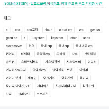
[YOUNG STORY] · 일프로클럽 여름캠프, 함께 걷고 배우고 기억한 시간
태그
ai
ceo
ceo포럼
cloud
cloud erp
erp
genius
genuine
it
k.system
ksystem
letter
saas
systemever
경영
국내 erp
국내erp
국내대표 erp
권영범
데이터
맞춤형erp
모바일
사스
산학협력
솔루션
스마트팩토리
시스템경영
시스템에버
영림원
영림원ceo포럼
영림원erp
영림원소프트랩
이알피
이야기 맛집
제뉴인
중견기업
중소기업
증미역
증미역 이야기 맛집
지니어스
차세대리더포럼
착한기업
칼럼
클라우드
프로세스