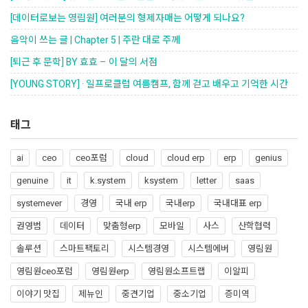
[데이터로보는 영림원] 여러분의 형제자매는 어떻게 되나요?
음악이 쓰는 글 | Chapter 5 | 주란 대로 주께
[퇴근 후 문학] BY 효효 – 이 달의 서점
[YOUNG STORY] · 일프로클럽 여름캠프, 함께 걷고 배우고 기억한 시간
태그
ai
ceo
ceo포럼
cloud
cloud erp
erp
genius
genuine
it
k.system
ksystem
letter
saas
systemever
경영
국내 erp
국내erp
국내대표 erp
권영범
데이터
맞춤형erp
모바일
사스
산학협력
솔루션
스마트팩토리
시스템경영
시스템에버
영림원
영림원ceo포럼
영림원erp
영림원소프트랩
이알피
이야기 맛집
제뉴인
중견기업
중소기업
증미역