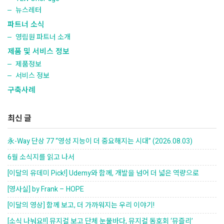
뉴스레터
파트너 소식
영림원 파트너 소개
제품 및 서비스 정보
제품정보
서비스 정보
구축사례
최신 글
永-Way 단상 77 “영성 지능이 더 중요해지는 시대” (2026.08.03)
6월 소식지를 읽고 나서
[이달의 유데미 Pick!] Udemy와 함께, 개발을 넘어 더 넓은 역량으로
[영사실] by Frank – HOPE
[이달의 영상] 함께 보고, 더 가까워지는 우리 이야기!
[소식 나눠요!!] 뮤지컬 보고 단체 눈물바다, 뮤지컬 동호회 ‘뮤즐리’