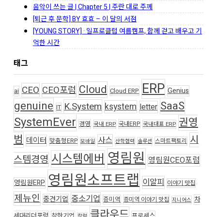
음악이 쓰는 글 | Chapter 5 | 주란 대로 주께
[퇴근 후 문학] BY 효효 – 이 달의 서점
[YOUNG STORY] · 일프로클럽 여름캠프, 함께 걷고 배우고 기
억한 시간
태그
ERP
Cloud
CEO
CEO포럼
Genius
ai
Cloud ERP
genuine
SaaS
K.System
ksystem
letter
IT
SystemEver
권영
경영
국내ERP
국내 ERP
국내대표 ERP
범
시
사스
데이터
맞춤형ERP
스마트팩토리
모바일
산학협력
솔루션
영림원
시스템에버
스템경영
영림원CEO포럼
영림원소프트랩
이알피
영림원ERP
이야기 맛집
제뉴인
중소기업
중견기업
차
증미역
증미역 이야기 맛집
지니어스
클라우드
세대리더포럼
착한기업
프로세스
칼럼