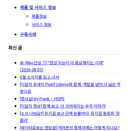
제품 및 서비스 정보
제품정보
서비스 정보
구축사례
최신 글
永-Way 단상 77 “영성 지능이 더 중요해지는 시대”
(2026.08.03)
6월 소식지를 읽고 나서
[이달의 유데미 Pick!] Udemy와 함께, 개발을 넘어 더 넓은 역
량으로
[영사실] by Frank – HOPE
[이달의 영상] 함께 보고, 더 가까워지는 우리 이야기!
[소식 나눠요!!] 뮤지컬 보고 단체 눈물바다, 뮤지컬 동호회 ‘뮤
즐리’
[데이터로보는 영림원] 여러분의 형제자매는 어떻게 되나요?