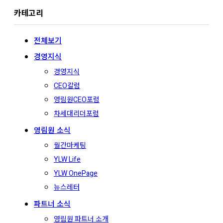
for:
카테고리
전체보기
경영지식
경영지식
CEO칼럼
영림원CEO포럼
차세대리더포럼
영림원 소식
월간마케팅
YLW Life
YLW OnePage
뉴스레터
파트너 소식
영림원 파트너 소개