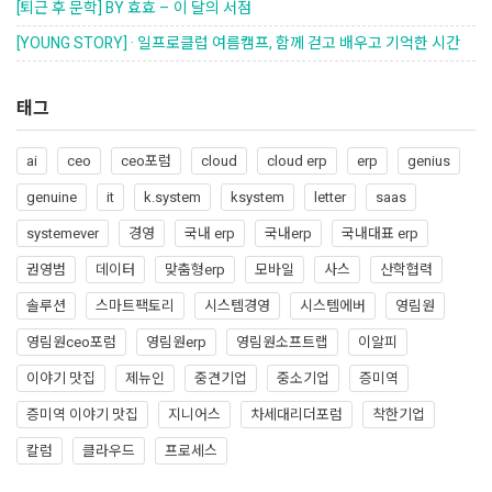
[퇴근 후 문학] BY 효효 – 이 달의 서점
[YOUNG STORY] · 일프로클럽 여름캠프, 함께 걷고 배우고 기억한 시간
태그
ai
ceo
ceo포럼
cloud
cloud erp
erp
genius
genuine
it
k.system
ksystem
letter
saas
systemever
경영
국내 erp
국내erp
국내대표 erp
권영범
데이터
맞춤형erp
모바일
사스
산학협력
솔루션
스마트팩토리
시스템경영
시스템에버
영림원
영림원ceo포럼
영림원erp
영림원소프트랩
이알피
이야기 맛집
제뉴인
중견기업
중소기업
증미역
증미역 이야기 맛집
지니어스
차세대리더포럼
착한기업
칼럼
클라우드
프로세스