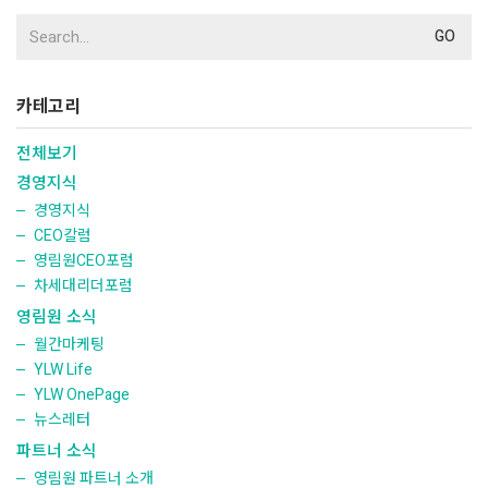
Search
for:
카테고리
전체보기
경영지식
경영지식
CEO칼럼
영림원CEO포럼
차세대리더포럼
영림원 소식
월간마케팅
YLW Life
YLW OnePage
뉴스레터
파트너 소식
영림원 파트너 소개