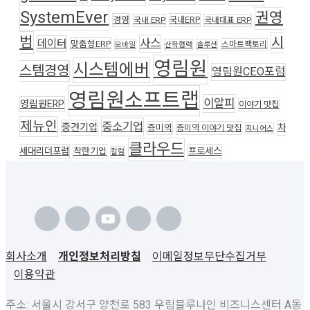
SystemEver
권영
경영
국내ERP
국내 ERP
국내대표 ERP
범
시
사스
데이터
맞춤형ERP
스마트팩토리
모바일
산학협력
솔루션
영림원
시스템에버
스템경영
영림원CEO포럼
영림원소프트랩
이알피
영림원ERP
이야기 맛집
제뉴인
중소기업
중견기업
차
증미역
증미역 이야기 맛집
지니어스
클라우드
세대리더포럼
착한기업
프로세스
칼럼
회사소개
개인정보처리방침
이메일정보무단수집거부
이용약관
주소: 서울시 강서구 양천로 583 우림블루나인 비즈니스센터 A동