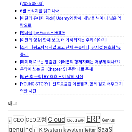
(2026.08.03)
6월 소식지를 읽고 나서
[이달의 유데미 Pick!] Udemy와 함께, 개발을 넘어 더 넓은 역
량으로
[영사실] by Frank – HOPE
[이달의 영상] 함께 보고, 더 가까워지는 우리 이야기!
[소식 나눠요!!] 뮤지컬 보고 단체 눈물바다, 뮤지컬 동호회 ‘뮤
즐리’
[데이터로보는 영림원] 여러분의 형제자매는 어떻게 되나요?
음악이 쓰는 글 | Chapter 5 | 주란 대로 주께
[퇴근 후 문학] BY 효효 – 이 달의 서점
[YOUNG STORY] · 일프로클럽 여름캠프, 함께 걷고 배우고 기
억한 시간
태그
ERP
Cloud
CEO
CEO포럼
Genius
ai
Cloud ERP
genuine
SaaS
K.System
ksystem
letter
IT