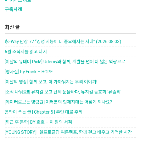
서비스 정보
구축사례
최신 글
永-Way 단상 77 “영성 지능이 더 중요해지는 시대” (2026.08.03)
6월 소식지를 읽고 나서
[이달의 유데미 Pick!] Udemy와 함께, 개발을 넘어 더 넓은 역량으로
[영사실] by Frank – HOPE
[이달의 영상] 함께 보고, 더 가까워지는 우리 이야기!
[소식 나눠요!!] 뮤지컬 보고 단체 눈물바다, 뮤지컬 동호회 ‘뮤즐리’
[데이터로보는 영림원] 여러분의 형제자매는 어떻게 되나요?
음악이 쓰는 글 | Chapter 5 | 주란 대로 주께
[퇴근 후 문학] BY 효효 – 이 달의 서점
[YOUNG STORY] · 일프로클럽 여름캠프, 함께 걷고 배우고 기억한 시간