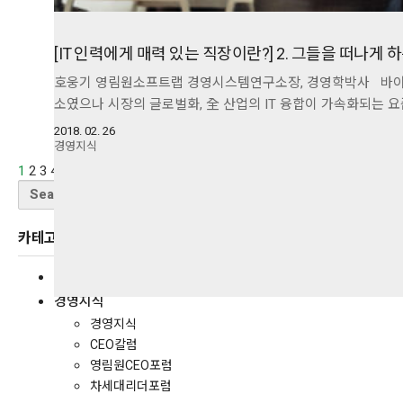
[IT 인력에게 매력 있는 직장이란?] 2. 그들을 떠나게
호웅기 영림원소프트랩 경영시스템연구소장, 경영학박사 바야흐로
소였으나 시장의 글로벌화, 全 산업의 IT 융합이 가속화되는 
2018. 02. 26
경영지식
1
2
3
4
5
Next
Search
for:
카테고리
전체보기
경영지식
경영지식
CEO칼럼
영림원CEO포럼
차세대리더포럼