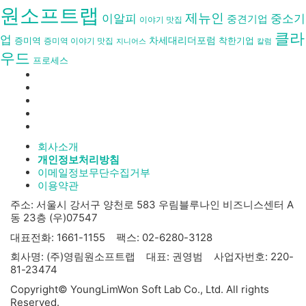
원소프트랩
제뉴인
이알피
중소기
중견기업
이야기 맛집
클라
업
차세대리더포럼
착한기업
증미역
증미역 이야기 맛집
칼럼
지니어스
우드
프로세스
회사소개
개인정보처리방침
이메일정보무단수집거부
이용약관
주소: 서울시 강서구 양천로 583 우림블루나인 비즈니스센터 A
동 23층 (우)07547
대표전화: 1661-1155 팩스: 02-6280-3128
회사명: (주)영림원소프트랩 대표: 권영범 사업자번호: 220-
81-23474
Copyright© YoungLimWon Soft Lab Co., Ltd. All rights
Reserved.