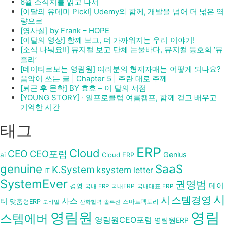
6월 소식지를 읽고 나서
[이달의 유데미 Pick!] Udemy와 함께, 개발을 넘어 더 넓은 역
량으로
[영사실] by Frank – HOPE
[이달의 영상] 함께 보고, 더 가까워지는 우리 이야기!
[소식 나눠요!!] 뮤지컬 보고 단체 눈물바다, 뮤지컬 동호회 ‘뮤
즐리’
[데이터로보는 영림원] 여러분의 형제자매는 어떻게 되나요?
음악이 쓰는 글 | Chapter 5 | 주란 대로 주께
[퇴근 후 문학] BY 효효 – 이 달의 서점
[YOUNG STORY] · 일프로클럽 여름캠프, 함께 걷고 배우고
기억한 시간
태그
ERP
Cloud
CEO
CEO포럼
Genius
ai
Cloud ERP
genuine
SaaS
K.System
ksystem
letter
IT
SystemEver
권영범
데이
경영
국내ERP
국내 ERP
국내대표 ERP
시
시스템경영
사스
터
맞춤형ERP
스마트팩토리
모바일
산학협력
솔루션
영림
영림원
스템에버
영림원CEO포럼
영림원ERP