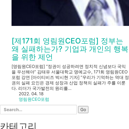
[제171회 영림원CEO포럼] 정부는
왜 실패하는가? 기업과 개인의 행복
을 위한 제언
[영림원CEO포럼] “정권이 성공하려면 정치적 신념보다 국익
을 우선해야” 김태유 서울대학교 명예교수, 171회 영림원CEO
포럼 강연 [아이티비즈 박시현 기자] “우리가 기억하는 역대 정
권의 실패 요인은 경제 성장과 산업 정책의 실패가 주를 이룬
다. 리더가 국가발전의 원리를…
2022. 04. 18
영림원CEO포럼
Search
for:
카테고리