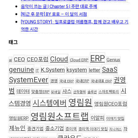
음악이 쓰는 글 | Chapter 5 | 주란 대로 주께
[퇴근 후 문학] BY 효효 – 이 달의 서점
[YOUNG STORY] · 일프로클럽 여름캠프, 함께 걷고 배우고 기
억한 시간
태그
ERP
Cloud
CEO
CEO포럼
Genius
ai
Cloud ERP
genuine
SaaS
K.System
ksystem
letter
IT
SystemEver
권영
경영
국내ERP
국내 ERP
국내대표 ERP
범
시
사스
데이터
맞춤형ERP
스마트팩토리
모바일
산학협력
솔루션
영림원
시스템에버
스템경영
영림원CEO포럼
영림원소프트랩
이알피
영림원ERP
이야기 맛집
제뉴인
중소기업
중견기업
차
증미역
증미역 이야기 맛집
지니어스