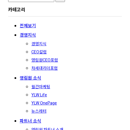
for:
카테고리
전체보기
경영지식
경영지식
CEO칼럼
영림원CEO포럼
차세대리더포럼
영림원 소식
월간마케팅
YLW Life
YLW OnePage
뉴스레터
파트너 소식
영림원 파트너 소개