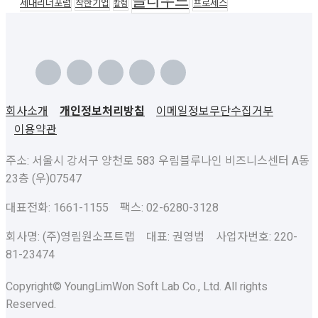
클라우드
세대리더포럼
착한기업
프로세스
칼럼
회사소개
개인정보처리방침
이메일정보무단수집거부
이용약관
주소: 서울시 강서구 양천로 583 우림블루나인 비즈니스센터 A동
23층 (우)07547
대표전화: 1661-1155 팩스: 02-6280-3128
회사명: (주)영림원소프트랩 대표: 권영범 사업자번호: 220-
81-23474
Copyright© YoungLimWon Soft Lab Co., Ltd. All rights
Reserved.