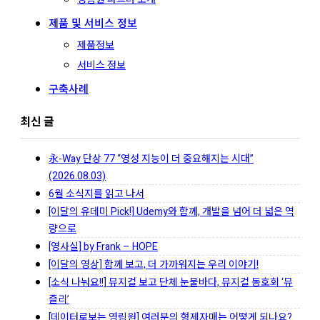
제품 및 서비스 정보
제품정보
서비스 정보
구축사례
최신 글
永-Way 단상 77 “영성 지능이 더 중요해지는 시대”
(2026.08.03)
6월 소식지를 읽고 나서
[이달의 유데미 Pick!] Udemy와 함께, 개발을 넘어 더 넓은 역
량으로
[영사실] by Frank – HOPE
[이달의 영상] 함께 보고, 더 가까워지는 우리 이야기!
[소식 나눠요!!] 뮤지컬 보고 단체 눈물바다, 뮤지컬 동호회 ‘뮤
즐리’
[데이터로보는 영림원] 여러분의 형제자매는 어떻게 되나요?