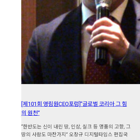
[제101회 영림원CEO포럼]“글로벌 코리아 그 힘
의 원천”
“한반도는 신이 내린 땅, 인삼, 실크 등 명품의 고향, 그
땅의 사람도 마찬가지” 오창규 디지털타임스 편집국