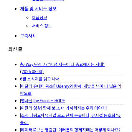
제품 및 서비스 정보
제품정보
서비스 정보
구축사례
최신 글
永-Way 단상 77 “영성 지능이 더 중요해지는 시대”
(2026.08.03)
6월 소식지를 읽고 나서
[이달의 유데미 Pick!] Udemy와 함께, 개발을 넘어 더 넓은 역
량으로
[영사실] by Frank – HOPE
[이달의 영상] 함께 보고, 더 가까워지는 우리 이야기!
[소식 나눠요!!] 뮤지컬 보고 단체 눈물바다, 뮤지컬 동호회 ‘뮤
즐리’
[데이터로보는 영림원] 여러분의 형제자매는 어떻게 되나요?