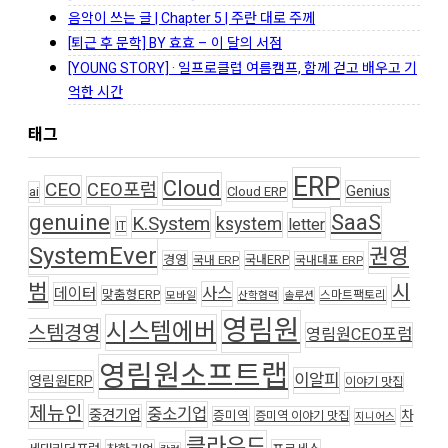
음악이 쓰는 글 | Chapter 5 | 주란 대로 주께
[퇴근 후 문학] BY 효효 – 이 달의 서점
[YOUNG STORY] · 일프로클럽 여름캠프, 함께 걷고 배우고 기
억한 시간
태그
ERP
Cloud
CEO
CEO포럼
Genius
ai
Cloud ERP
genuine
SaaS
K.System
ksystem
letter
IT
SystemEver
권영
경영
국내ERP
국내 ERP
국내대표 ERP
범
시
사스
데이터
맞춤형ERP
스마트팩토리
모바일
산학협력
솔루션
영림원
시스템에버
스템경영
영림원CEO포럼
영림원소프트랩
이알피
영림원ERP
이야기 맛집
제뉴인
중소기업
중견기업
차
증미역
증미역 이야기 맛집
지니어스
클라우드