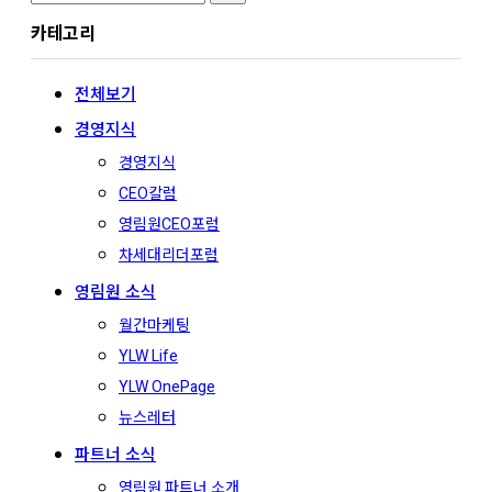
for:
카테고리
전체보기
경영지식
경영지식
CEO칼럼
영림원CEO포럼
차세대리더포럼
영림원 소식
월간마케팅
YLW Life
YLW OnePage
뉴스레터
파트너 소식
영림원 파트너 소개