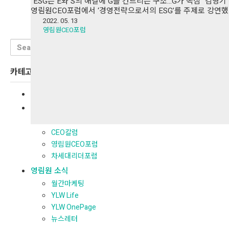
“ESG는 E와 S의 해결에 G를 건드리는 구조…G가 핵심” 김영
영림원CEO포럼에서 ‘경영전략으로서의 ESG’를 주제로 강연했다.
2022. 05. 13
영림원CEO포럼
Search
for:
카테고리
전체보기
경영지식
경영지식
CEO칼럼
영림원CEO포럼
차세대리더포럼
영림원 소식
월간마케팅
YLW Life
YLW OnePage
뉴스레터