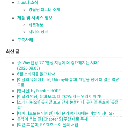
파트너 소식
영림원 파트너 소개
제품 및 서비스 정보
제품정보
서비스 정보
구축사례
최신 글
永-Way 단상 77 “영성 지능이 더 중요해지는 시대”
(2026.08.03)
6월 소식지를 읽고 나서
[이달의 유데미 Pick!] Udemy와 함께, 개발을 넘어 더 넓은 역량
으로
[영사실] by Frank – HOPE
[이달의 영상] 함께 보고, 더 가까워지는 우리 이야기!
[소식 나눠요!!] 뮤지컬 보고 단체 눈물바다, 뮤지컬 동호회 ‘뮤즐
리’
[데이터로보는 영림원] 여러분의 형제자매는 어떻게 되나요?
음악이 쓰는 글 | Chapter 5 | 주란 대로 주께
[퇴근 후 문학] BY 효효 – 이 달의 서점