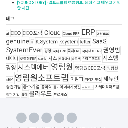
[YOUNG STORY] · 일프로클럽 여름캠프, 함께 걷고 배우고 기억
한 시간
태그
ERP
Cloud
CEO
CEO포럼
Genius
ai
Cloud ERP
genuine
SaaS
K.System
ksystem
letter
IT
SystemEver
권영범
경영
국내ERP
국내 ERP
국내대표 ERP
시스템
사스
데이터
맞춤형ERP
스마트팩토리
모바일
산학협력
솔루션
영림원
시스템에버
경영
영림원CEO포럼
영림원
영림원소프트랩
제뉴인
이알피
ERP
이야기 맛집
중소기업
중견기업
차세대리더포럼
증미역
증미역 이야기 맛집
지니어스
클라우드
착한기업
프로세스
칼럼