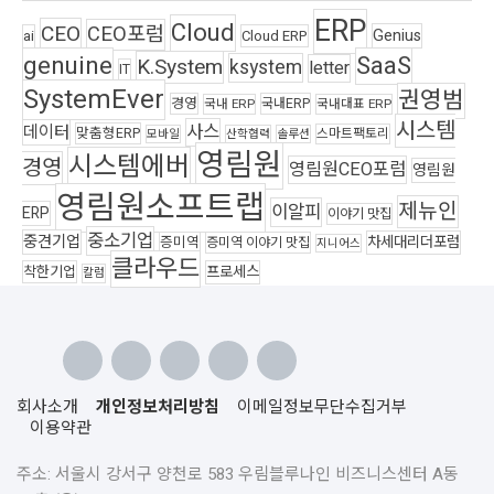
ERP
Cloud
CEO
CEO포럼
Genius
ai
Cloud ERP
genuine
SaaS
K.System
ksystem
letter
IT
SystemEver
권영범
경영
국내ERP
국내 ERP
국내대표 ERP
시스템
사스
데이터
맞춤형ERP
스마트팩토리
모바일
산학협력
솔루션
영림원
시스템에버
경영
영림원CEO포럼
영림원
영림원소프트랩
제뉴인
이알피
ERP
이야기 맛집
중소기업
중견기업
차세대리더포럼
증미역
증미역 이야기 맛집
지니어스
클라우드
착한기업
프로세스
칼럼
회사소개
개인정보처리방침
이메일정보무단수집거부
이용약관
주소: 서울시 강서구 양천로 583 우림블루나인 비즈니스센터 A동