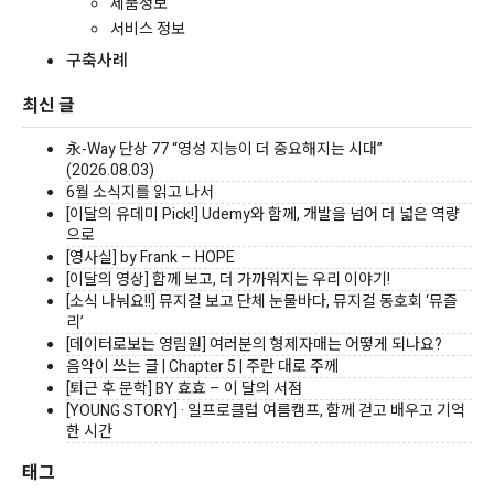
제품정보
서비스 정보
구축사례
최신 글
永-Way 단상 77 “영성 지능이 더 중요해지는 시대”
(2026.08.03)
6월 소식지를 읽고 나서
[이달의 유데미 Pick!] Udemy와 함께, 개발을 넘어 더 넓은 역량
으로
[영사실] by Frank – HOPE
[이달의 영상] 함께 보고, 더 가까워지는 우리 이야기!
[소식 나눠요!!] 뮤지컬 보고 단체 눈물바다, 뮤지컬 동호회 ‘뮤즐
리’
[데이터로보는 영림원] 여러분의 형제자매는 어떻게 되나요?
음악이 쓰는 글 | Chapter 5 | 주란 대로 주께
[퇴근 후 문학] BY 효효 – 이 달의 서점
[YOUNG STORY] · 일프로클럽 여름캠프, 함께 걷고 배우고 기억
한 시간
태그