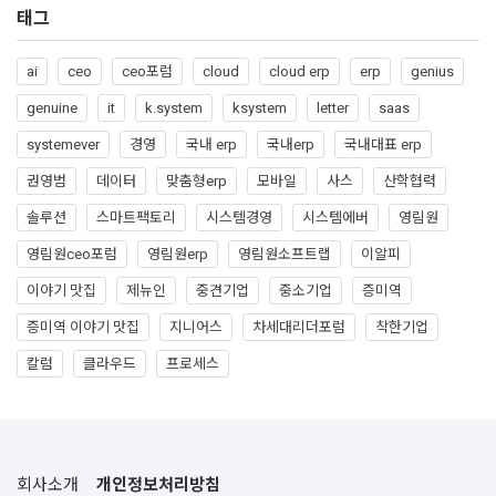
태그
ai
ceo
ceo포럼
cloud
cloud erp
erp
genius
genuine
it
k.system
ksystem
letter
saas
systemever
경영
국내 erp
국내erp
국내대표 erp
권영범
데이터
맞춤형erp
모바일
사스
산학협력
솔루션
스마트팩토리
시스템경영
시스템에버
영림원
영림원ceo포럼
영림원erp
영림원소프트랩
이알피
이야기 맛집
제뉴인
중견기업
중소기업
증미역
증미역 이야기 맛집
지니어스
차세대리더포럼
착한기업
칼럼
클라우드
프로세스
회사소개
개인정보처리방침