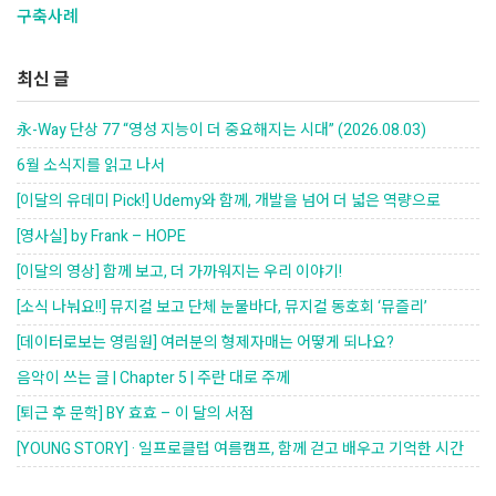
구축사례
최신 글
永-Way 단상 77 “영성 지능이 더 중요해지는 시대” (2026.08.03)
6월 소식지를 읽고 나서
[이달의 유데미 Pick!] Udemy와 함께, 개발을 넘어 더 넓은 역량으로
[영사실] by Frank – HOPE
[이달의 영상] 함께 보고, 더 가까워지는 우리 이야기!
[소식 나눠요!!] 뮤지컬 보고 단체 눈물바다, 뮤지컬 동호회 ‘뮤즐리’
[데이터로보는 영림원] 여러분의 형제자매는 어떻게 되나요?
음악이 쓰는 글 | Chapter 5 | 주란 대로 주께
[퇴근 후 문학] BY 효효 – 이 달의 서점
[YOUNG STORY] · 일프로클럽 여름캠프, 함께 걷고 배우고 기억한 시간