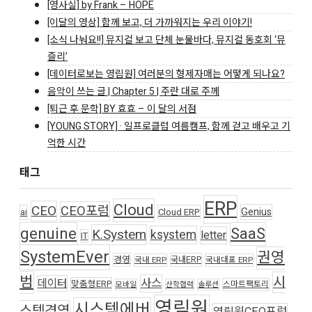
[영사실] by Frank – HOPE
[이달의 영상] 함께 보고, 더 가까워지는 우리 이야기!
[소식 나눠요!!] 뮤지컬 보고 단체 눈물바다, 뮤지컬 동호회 ‘뮤
즐리’
[데이터로보는 영림원] 여러분의 형제자매는 어떻게 되나요?
음악이 쓰는 글 | Chapter 5 | 주란 대로 주께
[퇴근 후 문학] BY 효효 – 이 달의 서점
[YOUNG STORY] · 일프로클럽 여름캠프, 함께 걷고 배우고 기
억한 시간
태그
ERP
Cloud
CEO
CEO포럼
Genius
ai
Cloud ERP
genuine
SaaS
K.System
ksystem
letter
IT
SystemEver
권영
경영
국내ERP
국내 ERP
국내대표 ERP
범
시
사스
데이터
맞춤형ERP
스마트팩토리
모바일
산학협력
솔루션
영림원
시스템에버
스템경영