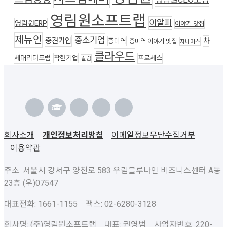
영림원CEO포럼
영림원소프트랩
이알피
영림원ERP
이야기 맛집
제뉴인
중소기업
중견기업
차
증미역
증미역 이야기 맛집
지니어스
클라우드
세대리더포럼
착한기업
프로세스
칼럼
회사소개
개인정보처리방침
이메일정보무단수집거부
이용약관
주소: 서울시 강서구 양천로 583 우림블루나인 비즈니스센터 A동
23층 (우)07547
대표전화: 1661-1155 팩스: 02-6280-3128
회사명: (주)영림원소프트랩 대표: 권영범 사업자번호: 220-