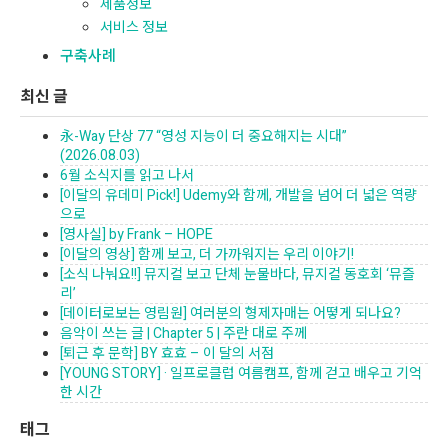
제품정보
서비스 정보
구축사례
최신 글
永-Way 단상 77 “영성 지능이 더 중요해지는 시대”
(2026.08.03)
6월 소식지를 읽고 나서
[이달의 유데미 Pick!] Udemy와 함께, 개발을 넘어 더 넓은 역량
으로
[영사실] by Frank – HOPE
[이달의 영상] 함께 보고, 더 가까워지는 우리 이야기!
[소식 나눠요!!] 뮤지컬 보고 단체 눈물바다, 뮤지컬 동호회 ‘뮤즐
리’
[데이터로보는 영림원] 여러분의 형제자매는 어떻게 되나요?
음악이 쓰는 글 | Chapter 5 | 주란 대로 주께
[퇴근 후 문학] BY 효효 – 이 달의 서점
[YOUNG STORY] · 일프로클럽 여름캠프, 함께 걷고 배우고 기억
한 시간
태그