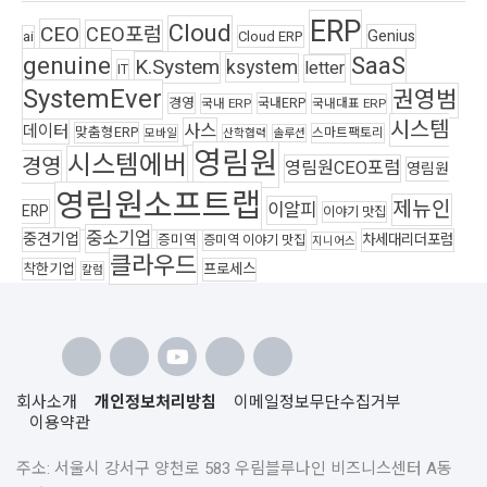
ERP
Cloud
CEO
CEO포럼
Genius
ai
Cloud ERP
genuine
SaaS
K.System
ksystem
letter
IT
SystemEver
권영범
경영
국내ERP
국내 ERP
국내대표 ERP
시스템
사스
데이터
맞춤형ERP
스마트팩토리
모바일
산학협력
솔루션
영림원
시스템에버
경영
영림원CEO포럼
영림원
영림원소프트랩
제뉴인
이알피
ERP
이야기 맛집
중소기업
중견기업
차세대리더포럼
증미역
증미역 이야기 맛집
지니어스
클라우드
착한기업
프로세스
칼럼
회사소개
개인정보처리방침
이메일정보무단수집거부
이용약관
주소: 서울시 강서구 양천로 583 우림블루나인 비즈니스센터 A동