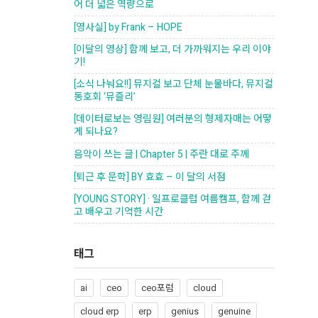
어 더 넓은 역량으로
[영사실] by Frank – HOPE
[이달의 영상] 함께 보고, 더 가까워지는 우리 이야
기!
[소식 나눠요!!] 뮤지컬 보고 단체 눈물바다, 뮤지컬
동호회 ‘뮤즐리’
[데이터로보는 영림원] 여러분의 형제자매는 어떻
게 되나요?
음악이 쓰는 글 | Chapter 5 | 주란 대로 주께
[퇴근 후 문학] BY 효효 – 이 달의 서점
[YOUNG STORY] · 일프로클럽 여름캠프, 함께 걷
고 배우고 기억한 시간
태그
ai
ceo
ceo포럼
cloud
cloud erp
erp
genius
genuine