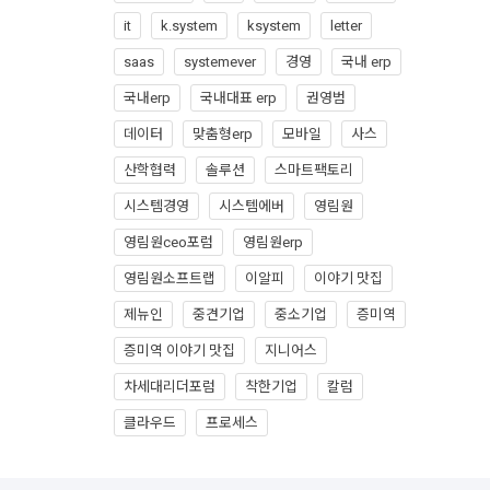
it
k.system
ksystem
letter
saas
systemever
경영
국내 erp
국내erp
국내대표 erp
권영범
데이터
맞춤형erp
모바일
사스
산학협력
솔루션
스마트팩토리
시스템경영
시스템에버
영림원
영림원ceo포럼
영림원erp
영림원소프트랩
이알피
이야기 맛집
제뉴인
중견기업
중소기업
증미역
증미역 이야기 맛집
지니어스
차세대리더포럼
착한기업
칼럼
클라우드
프로세스