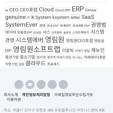
ERP
Cloud
CEO
CEO포럼
Genius
ai
Cloud ERP
genuine
SaaS
K.System
ksystem
letter
IT
SystemEver
권영범
경영
국내ERP
국내 ERP
국내대표 ERP
시스템
사스
데이터
맞춤형ERP
스마트팩토리
모바일
산학협력
솔루션
영림원
시스템에버
경영
영림원CEO포럼
영림원
영림원소프트랩
제뉴인
이알피
ERP
이야기 맛집
중소기업
중견기업
차세대리더포럼
증미역
증미역 이야기 맛집
지니어스
클라우드
착한기업
프로세스
칼럼
회사소개
개인정보처리방침
이메일정보무단수집거부
이용약관
주소: 서울시 강서구 양천로 583 우림블루나인 비즈니스센터 A동