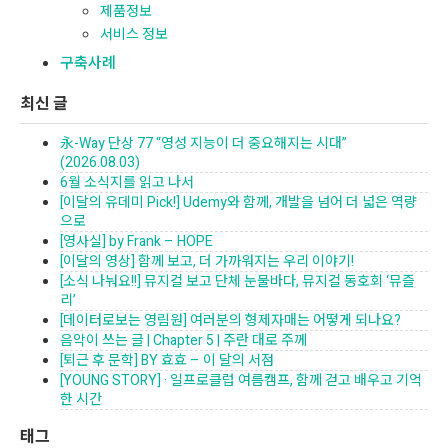
제품정보
서비스 정보
구축사례
최신 글
永-Way 단상 77 “영성 지능이 더 중요해지는 시대”
(2026.08.03)
6월 소식지를 읽고 나서
[이달의 유데미 Pick!] Udemy와 함께, 개발을 넘어 더 넓은 역량
으로
[영사실] by Frank – HOPE
[이달의 영상] 함께 보고, 더 가까워지는 우리 이야기!
[소식 나눠요!!] 뮤지컬 보고 단체 눈물바다, 뮤지컬 동호회 ‘뮤즐
리’
[데이터로보는 영림원] 여러분의 형제자매는 어떻게 되나요?
음악이 쓰는 글 | Chapter 5 | 주란 대로 주께
[퇴근 후 문학] BY 효효 – 이 달의 서점
[YOUNG STORY] · 일프로클럽 여름캠프, 함께 걷고 배우고 기억
한 시간
태그