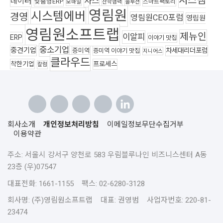
시스템
사스
데이터
맞춤형ERP
스마트팩토리
모바일
산학협력
솔루션
영림원
시스템에버
경영
영림원CEO포럼
영림원
영림원소프트랩
제뉴인
이알피
ERP
이야기 맛집
중소기업
중견기업
차세대리더포럼
증미역
증미역 이야기 맛집
지니어스
클라우드
착한기업
프로세스
칼럼
회사소개
개인정보처리방침
이메일정보무단수집거부
이용약관
주소: 서울시 강서구 양천로 583 우림블루나인 비즈니스센터 A동
23층 (우)07547
대표전화: 1661-1155 팩스: 02-6280-3128
회사명: (주)영림원소프트랩 대표: 권영범 사업자번호: 220-81-
23474