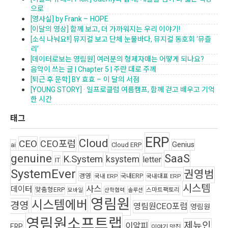
으로
[영사실] by Frank – HOPE
[이달의 영상] 함께 보고, 더 가까워지는 우리 이야기!
[소식 나눠요!!] 뮤지컬 보고 단체 눈물바다, 뮤지컬 동호회 ‘뮤즐
리’
[데이터로보는 영림원] 여러분의 형제자매는 어떻게 되나요?
음악이 쓰는 글 | Chapter 5 | 주란 대로 주께
[퇴근 후 문학] BY 효효 – 이 달의 서점
[YOUNG STORY] · 일프로클럽 여름캠프, 함께 걷고 배우고 기억
한 시간
태그
ERP
Cloud
CEO
CEO포럼
Genius
ai
Cloud ERP
genuine
SaaS
K.System
ksystem
letter
IT
SystemEver
권영범
경영
국내ERP
국내 ERP
국내대표 ERP
시스템
사스
데이터
맞춤형ERP
스마트팩토리
모바일
산학협력
솔루션
영림원
시스템에버
경영
영림원CEO포럼
영림원
영림원소프트랩
제뉴인
이알피
ERP
이야기 맛집