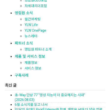
영림원CEO포럼
차세대리더포럼
영림원 소식
월간마케팅
YLW Life
YLW OnePage
뉴스레터
파트너 소식
영림원 파트너 소개
제품 및 서비스 정보
제품정보
서비스 정보
구축사례
최신 글
永-Way 단상 77 “영성 지능이 더 중요해지는 시대”
(2026.08.03)
6월 소식지를 읽고 나서
[이달의 유데미 Pick!] Udemy와 함께, 개발을 넘어 더 넓은 역량