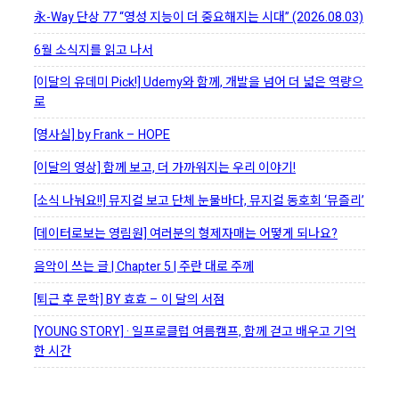
永-Way 단상 77 “영성 지능이 더 중요해지는 시대” (2026.08.03)
6월 소식지를 읽고 나서
[이달의 유데미 Pick!] Udemy와 함께, 개발을 넘어 더 넓은 역량으
로
[영사실] by Frank – HOPE
[이달의 영상] 함께 보고, 더 가까워지는 우리 이야기!
[소식 나눠요!!] 뮤지컬 보고 단체 눈물바다, 뮤지컬 동호회 ‘뮤즐리’
[데이터로보는 영림원] 여러분의 형제자매는 어떻게 되나요?
음악이 쓰는 글 | Chapter 5 | 주란 대로 주께
[퇴근 후 문학] BY 효효 – 이 달의 서점
[YOUNG STORY] · 일프로클럽 여름캠프, 함께 걷고 배우고 기억
한 시간