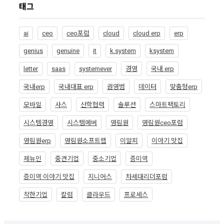
태그
ai
ceo
ceo포럼
cloud
cloud erp
erp
genius
genuine
it
k.system
ksystem
letter
saas
systemever
경영
국내 erp
국내erp
국내대표 erp
권영범
데이터
맞춤형erp
모바일
사스
산학협력
솔루션
스마트팩토리
시스템경영
시스템에버
영림원
영림원ceo포럼
영림원erp
영림원소프트랩
이알피
이야기 맛집
제뉴인
중견기업
중소기업
증미역
증미역 이야기 맛집
지니어스
차세대리더포럼
착한기업
칼럼
클라우드
프로세스