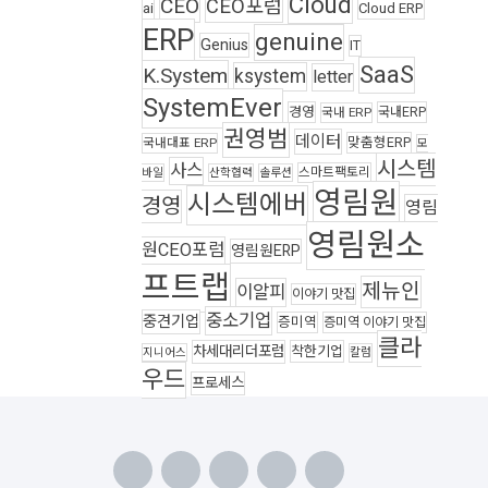
Cloud
CEO
CEO포럼
ai
Cloud ERP
ERP
genuine
Genius
IT
SaaS
K.System
ksystem
letter
SystemEver
경영
국내ERP
국내 ERP
권영범
데이터
맞춤형ERP
국내대표 ERP
모
시스템
사스
스마트팩토리
바일
산학협력
솔루션
영림원
시스템에버
경영
영림
영림원소
원CEO포럼
영림원ERP
프트랩
제뉴인
이알피
이야기 맛집
중소기업
중견기업
증미역
증미역 이야기 맛집
클라
차세대리더포럼
착한기업
지니어스
칼럼
우드
프로세스