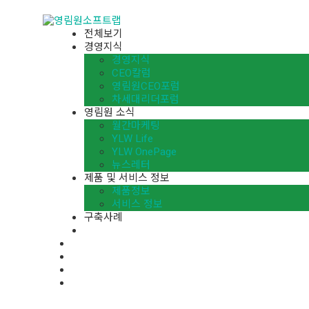
전체보기
경영지식
경영지식
CEO칼럼
영림원CEO포럼
차세대리더포럼
영림원 소식
월간마케팅
YLW Life
YLW OnePage
뉴스레터
제품 및 서비스 정보
제품정보
서비스 정보
구축사례