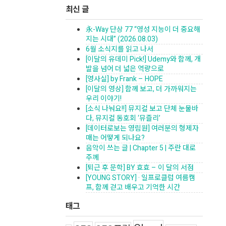
최신 글
永-Way 단상 77 “영성 지능이 더 중요해
지는 시대” (2026.08.03)
6월 소식지를 읽고 나서
[이달의 유데미 Pick!] Udemy와 함께, 개
발을 넘어 더 넓은 역량으로
[영사실] by Frank – HOPE
[이달의 영상] 함께 보고, 더 가까워지는
우리 이야기!
[소식 나눠요!!] 뮤지컬 보고 단체 눈물바
다, 뮤지컬 동호회 ‘뮤즐리’
[데이터로보는 영림원] 여러분의 형제자
매는 어떻게 되나요?
음악이 쓰는 글 | Chapter 5 | 주란 대로
주께
[퇴근 후 문학] BY 효효 – 이 달의 서점
[YOUNG STORY] · 일프로클럽 여름캠
프, 함께 걷고 배우고 기억한 시간
태그