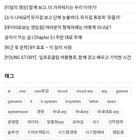
[이달의 영상] 함께 보고, 더 가까워지는 우리 이야기!
[소식 나눠요!!] 뮤지컬 보고 단체 눈물바다, 뮤지컬 동호회 ‘뮤즐리’
[데이터로보는 영림원] 여러분의 형제자매는 어떻게 되나요?
음악이 쓰는 글 | Chapter 5 | 주란 대로 주께
[퇴근 후 문학] BY 효효 – 이 달의 서점
[YOUNG STORY] · 일프로클럽 여름캠프, 함께 걷고 배우고 기억한 시간
태그
ai
ceo
ceo포럼
cloud
cloud erp
erp
genius
genuine
it
k.system
ksystem
letter
saas
systemever
경영
국내 erp
국내erp
국내대표 erp
권영범
데이터
맞춤형erp
모바일
사스
산학협력
솔루션
스마트팩토리
시스템경영
시스템에버
영림원