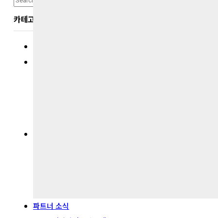
for:
카테고리
전체보기
경영지식
경영지식
CEO칼럼
영림원CEO포럼
차세대리더포럼
영림원 소식
월간마케팅
YLW Life
YLW OnePage
뉴스레터
파트너 소식