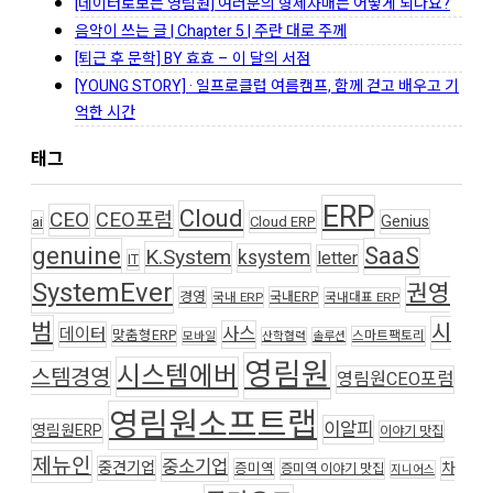
[데이터로보는 영림원] 여러분의 형제자매는 어떻게 되나요?
음악이 쓰는 글 | Chapter 5 | 주란 대로 주께
[퇴근 후 문학] BY 효효 – 이 달의 서점
[YOUNG STORY] · 일프로클럽 여름캠프, 함께 걷고 배우고 기
억한 시간
태그
ERP
Cloud
CEO
CEO포럼
Genius
ai
Cloud ERP
genuine
SaaS
K.System
ksystem
letter
IT
SystemEver
권영
경영
국내ERP
국내 ERP
국내대표 ERP
범
시
사스
데이터
맞춤형ERP
스마트팩토리
모바일
산학협력
솔루션
영림원
시스템에버
스템경영
영림원CEO포럼
영림원소프트랩
이알피
영림원ERP
이야기 맛집
제뉴인
중소기업
중견기업
차
증미역
증미역 이야기 맛집
지니어스