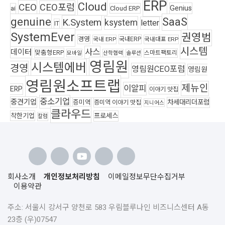
ERP
Cloud
CEO
CEO포럼
Genius
ai
Cloud ERP
genuine
SaaS
K.System
ksystem
letter
IT
SystemEver
권영범
경영
국내ERP
국내 ERP
국내대표 ERP
시스템
사스
데이터
맞춤형ERP
스마트팩토리
모바일
산학협력
솔루션
영림원
시스템에버
경영
영림원CEO포럼
영림원
영림원소프트랩
제뉴인
이알피
ERP
이야기 맛집
중소기업
중견기업
차세대리더포럼
증미역
증미역 이야기 맛집
지니어스
클라우드
착한기업
프로세스
칼럼
회사소개
개인정보처리방침
이메일정보무단수집거부
이용약관
주소: 서울시 강서구 양천로 583 우림블루나인 비즈니스센터 A동
23층 (우)07547