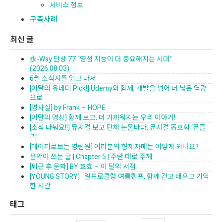
서비스 정보
구축사례
최신 글
永-Way 단상 77 “영성 지능이 더 중요해지는 시대”
(2026.08.03)
6월 소식지를 읽고 나서
[이달의 유데미 Pick!] Udemy와 함께, 개발을 넘어 더 넓은 역량
으로
[영사실] by Frank – HOPE
[이달의 영상] 함께 보고, 더 가까워지는 우리 이야기!
[소식 나눠요!!] 뮤지컬 보고 단체 눈물바다, 뮤지컬 동호회 ‘뮤즐
리’
[데이터로보는 영림원] 여러분의 형제자매는 어떻게 되나요?
음악이 쓰는 글 | Chapter 5 | 주란 대로 주께
[퇴근 후 문학] BY 효효 – 이 달의 서점
[YOUNG STORY] · 일프로클럽 여름캠프, 함께 걷고 배우고 기억
한 시간
태그