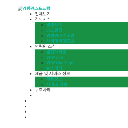
전체보기
경영지식
경영지식
CEO칼럼
영림원CEO포럼
차세대리더포럼
영림원 소식
월간마케팅
YLW Life
YLW OnePage
뉴스레터
제품 및 서비스 정보
제품정보
서비스 정보
구축사례