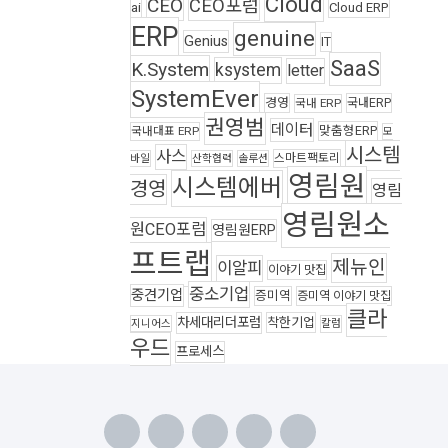
Cloud
CEO
CEO포럼
ai
Cloud ERP
ERP
genuine
Genius
IT
SaaS
K.System
ksystem
letter
SystemEver
경영
국내ERP
국내 ERP
권영범
데이터
맞춤형ERP
국내대표 ERP
모
시스템
사스
스마트팩토리
바일
산학협력
솔루션
영림원
시스템에버
경영
영림
영림원소
원CEO포럼
영림원ERP
프트랩
제뉴인
이알피
이야기 맛집
중소기업
중견기업
증미역
증미역 이야기 맛집
클라
차세대리더포럼
착한기업
지니어스
칼럼
우드
프로세스