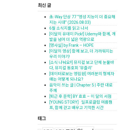
최신 글
永-Way 단상 77 “영성 지능이 더 중요해
지는 시대” (2026.08.03)
6월 소식지를 읽고 나서
[이달의 유데미 Pick!] Udemy와 함께, 개
발을 넘어 더 넓은 역량으로
[영사실] by Frank – HOPE
[이달의 영상] 함께 보고, 더 가까워지는
우리 이야기!
[소식 나눠요!!] 뮤지컬 보고 단체 눈물바
다, 뮤지컬 동호회 ‘뮤즐리’
[데이터로보는 영림원] 여러분의 형제자
매는 어떻게 되나요?
음악이 쓰는 글 | Chapter 5 | 주란 대로
주께
[퇴근 후 문학] BY 효효 – 이 달의 서점
[YOUNG STORY] · 일프로클럽 여름캠
프, 함께 걷고 배우고 기억한 시간
태그