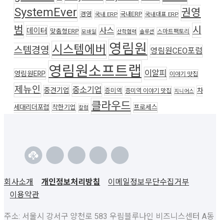
SystemEver
권영
경영
국내ERP
국내 ERP
국내대표 ERP
범
시
사스
데이터
맞춤형ERP
스마트팩토리
모바일
산학협력
솔루션
영림원
시스템에버
스템경영
영림원CEO포럼
영림원소프트랩
이알피
영림원ERP
이야기 맛집
제뉴인
중소기업
중견기업
차
증미역
증미역 이야기 맛집
지니어스
클라우드
세대리더포럼
착한기업
프로세스
칼럼
회사소개
개인정보처리방침
이메일정보무단수집거부
이용약관
주소: 서울시 강서구 양천로 583 우림블루나인 비즈니스센터 A동