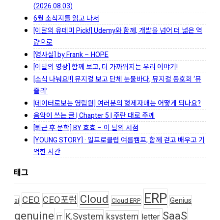
(2026.08.03)
6월 소식지를 읽고 나서
[이달의 유데미 Pick!] Udemy와 함께, 개발을 넘어 더 넓은 역
량으로
[영사실] by Frank – HOPE
[이달의 영상] 함께 보고, 더 가까워지는 우리 이야기!
[소식 나눠요!!] 뮤지컬 보고 단체 눈물바다, 뮤지컬 동호회 ‘뮤
즐리’
[데이터로보는 영림원] 여러분의 형제자매는 어떻게 되나요?
음악이 쓰는 글 | Chapter 5 | 주란 대로 주께
[퇴근 후 문학] BY 효효 – 이 달의 서점
[YOUNG STORY] · 일프로클럽 여름캠프, 함께 걷고 배우고 기
억한 시간
태그
ERP
Cloud
CEO
CEO포럼
Genius
ai
Cloud ERP
genuine
SaaS
K.System
ksystem
letter
IT