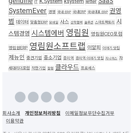
genuine
SaaS
K.System
ksystem
letter
IT
SystemEver
권영
경영
국내ERP
국내 ERP
국내대표 ERP
범
시
사스
데이터
맞춤형ERP
스마트팩토리
모바일
산학협력
솔루션
영림원
시스템에버
스템경영
영림원CEO포럼
영림원소프트랩
이알피
영림원ERP
이야기 맛집
제뉴인
중소기업
중견기업
차
증미역
증미역 이야기 맛집
지니어스
클라우드
세대리더포럼
착한기업
프로세스
칼럼
회사소개
개인정보처리방침
이메일정보무단수집거부
이용약관