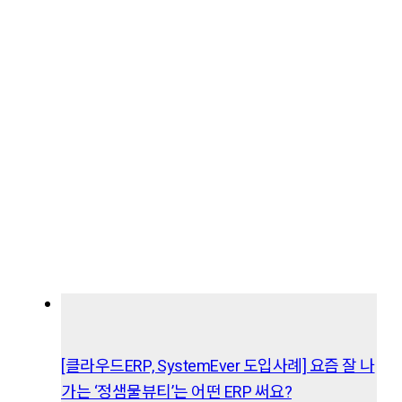
[클라우드ERP, SystemEver 도입사례] 요즘 잘 나
가는 ‘정샘물뷰티’는 어떤 ERP 써요?