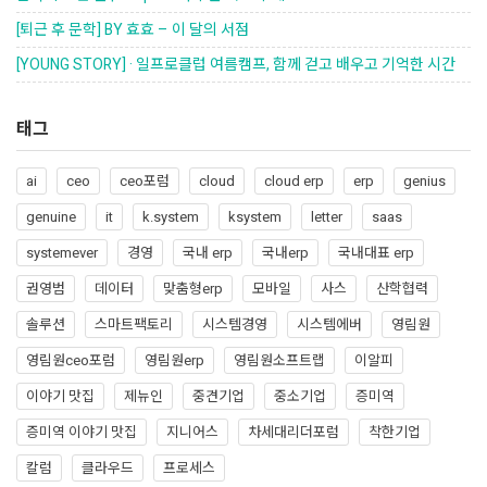
[퇴근 후 문학] BY 효효 – 이 달의 서점
[YOUNG STORY] · 일프로클럽 여름캠프, 함께 걷고 배우고 기억한 시간
태그
ai
ceo
ceo포럼
cloud
cloud erp
erp
genius
genuine
it
k.system
ksystem
letter
saas
systemever
경영
국내 erp
국내erp
국내대표 erp
권영범
데이터
맞춤형erp
모바일
사스
산학협력
솔루션
스마트팩토리
시스템경영
시스템에버
영림원
영림원ceo포럼
영림원erp
영림원소프트랩
이알피
이야기 맛집
제뉴인
중견기업
중소기업
증미역
증미역 이야기 맛집
지니어스
차세대리더포럼
착한기업
칼럼
클라우드
프로세스