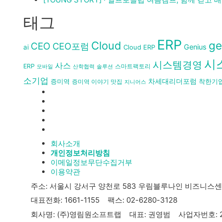
태그
ERP
ge
Cloud
CEO
CEO포럼
Genius
ai
Cloud ERP
시
시스템경영
사스
ERP
스마트팩토리
모바일
산학협력
솔루션
소기업
차세대리더포럼
착한기
증미역
증미역 이야기 맛집
지니어스
회사소개
개인정보처리방침
이메일정보무단수집거부
이용약관
주소: 서울시 강서구 양천로 583 우림블루나인 비즈니스센터 
대표전화: 1661-1155 팩스: 02-6280-3128
회사명: (주)영림원소프트랩 대표: 권영범 사업자번호: 220