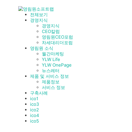
전체보기
경영지식
경영지식
CEO칼럼
영림원CEO포럼
차세대리더포럼
영림원 소식
월간마케팅
YLW Life
YLW OnePage
뉴스레터
제품 및 서비스 정보
제품정보
서비스 정보
구축사례
ico1
ico3
ico2
ico4
ico5