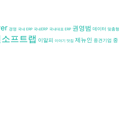
er
권영범
데이터
경영
국내ERP
맞춤형
국내 ERP
국내대표 ERP
원소프트랩
제뉴인
이알피
중
중견기업
이야기 맛집