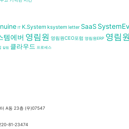
SystemEv
nuine
SaaS
K.System
ksystem
letter
IT
영림
영림원
스템에버
영림원CEO포럼
영림원ERP
클라우드
업
프로세스
칼럼
A동 23층 (우)07547
-81-23474