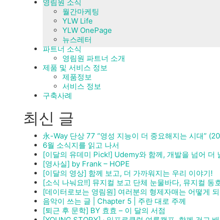
영림원 소식
월간마케팅
YLW Life
YLW OnePage
뉴스레터
파트너 소식
영림원 파트너 소개
제품 및 서비스 정보
제품정보
서비스 정보
구축사례
최신 글
永-Way 단상 77 “영성 지능이 더 중요해지는 시대” (2026
6월 소식지를 읽고 나서
[이달의 유데미 Pick!] Udemy와 함께, 개발을 넘어 
[영사실] by Frank – HOPE
[이달의 영상] 함께 보고, 더 가까워지는 우리 이야기!
[소식 나눠요!!] 뮤지컬 보고 단체 눈물바다, 뮤지컬 동호
[데이터로보는 영림원] 여러분의 형제자매는 어떻게 되
음악이 쓰는 글 | Chapter 5 | 주란 대로 주께
[퇴근 후 문학] BY 효효 – 이 달의 서점
[YOUNG STORY] · 일프로클럽 여름캠프, 함께 걷고