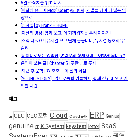
6월 소식지를 읽고 나서
[이달의 유데미 Pick!] Udemy와 함께, 개발을 넘어 더 넓은 역
량으로
[영사실] by Frank – HOPE
[이달의 영상] 함께 보고, 더 가까워지는 우리 이야기!
[소식 나눠요!!] 뮤지컬 보고 단체 눈물바다, 뮤지컬 동호회 ‘뮤
즐리’
[데이터로보는 영림원] 여러분의 형제자매는 어떻게 되나요?
음악이 쓰는 글 | Chapter 5 | 주란 대로 주께
[퇴근 후 문학] BY 효효 – 이 달의 서점
[YOUNG STORY] · 일프로클럽 여름캠프, 함께 걷고 배우고 기
억한 시간
태그
ERP
Cloud
CEO
CEO포럼
Genius
ai
Cloud ERP
genuine
SaaS
K.System
ksystem
letter
IT
SystemEver
권영