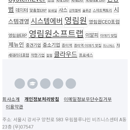
경영
국내ERP
국내 ERP
국내대표 ERP
범
시
사스
데이터
맞춤형ERP
스마트팩토리
모바일
산학협력
솔루션
영림원
시스템에버
스템경영
영림원CEO포럼
영림원소프트랩
이알피
영림원ERP
이야기 맛집
제뉴인
중소기업
중견기업
차
증미역
증미역 이야기 맛집
지니어스
클라우드
세대리더포럼
착한기업
프로세스
칼럼
회사소개
개인정보처리방침
이메일정보무단수집거부
이용약관
주소: 서울시 강서구 양천로 583 우림블루나인 비즈니스센터 A동
23층 (우)07547