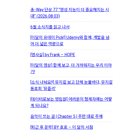
永-Way 단상 77 “영성 지능이 더 중요해지는 시
대” (2026.08.03)
6월 소식지를 읽고 나서
[이달의 유데미 Pick!] Udemy와 함께, 개발을 넘
어 더 넓은 역량으로
[영사실] by Frank – HOPE
[이달의 영상] 함께 보고, 더 가까워지는 우리 이야
기!
[소식 나눠요!!] 뮤지컬 보고 단체 눈물바다, 뮤지컬
동호회 ‘뮤즐리’
[데이터로보는 영림원] 여러분의 형제자매는 어떻
게 되나요?
음악이 쓰는 글 | Chapter 5 | 주란 대로 주께
[퇴근 후 문학] BY 효효 – 이 달의 서점