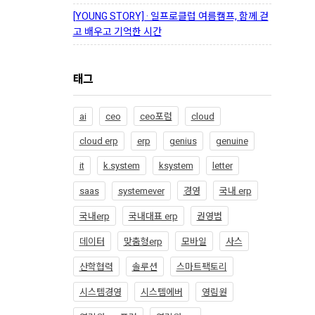
[YOUNG STORY] · 일프로클럽 여름캠프, 함께 걷
고 배우고 기억한 시간
태그
ai
ceo
ceo포럼
cloud
cloud erp
erp
genius
genuine
it
k.system
ksystem
letter
saas
systemever
경영
국내 erp
국내erp
국내대표 erp
권영범
데이터
맞춤형erp
모바일
사스
산학협력
솔루션
스마트팩토리
시스템경영
시스템에버
영림원