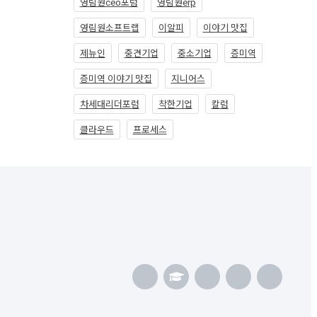
영림원ceo포럼
영림원erp
영림원소프트랩
이알피
이야기 맛집
제뉴인
중견기업
중소기업
증미역
증미역 이야기 맛집
지니어스
차세대리더포럼
착한기업
칼럼
클라우드
프로세스