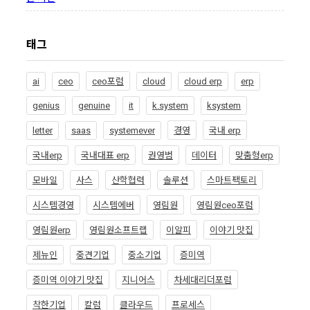
태그
ai
ceo
ceo포럼
cloud
cloud erp
erp
genius
genuine
it
k.system
ksystem
letter
saas
systemever
경영
국내 erp
국내erp
국내대표 erp
권영범
데이터
맞춤형erp
모바일
사스
산학협력
솔루션
스마트팩토리
시스템경영
시스템에버
영림원
영림원ceo포럼
영림원erp
영림원소프트랩
이알피
이야기 맛집
제뉴인
중견기업
중소기업
증미역
증미역 이야기 맛집
지니어스
차세대리더포럼
착한기업
칼럼
클라우드
프로세스