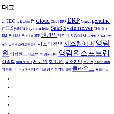
태그
ERP
Cloud
genuine
CEO
CEO포럼
Genius
ai
Cloud ERP
SystemEver
SaaS
K.System
ksystem
letter
IT
경영
국내
권영범
사스
데이터
국내ERP
맞춤형ERP
ERP
국내대표 ERP
모바일
산학
영림
시스템에버
시스템경영
스마트팩토리
협력
솔루션
영림원소프트랩
원
영림원CEO포럼
영림원ERP
제뉴인
이알피
중소기업
중견기업
이야기 맛집
증미역
증미역 이야
클라우드
차세대리더포럼
착한기업
프로세스
기 맛집
칼럼
지니어스