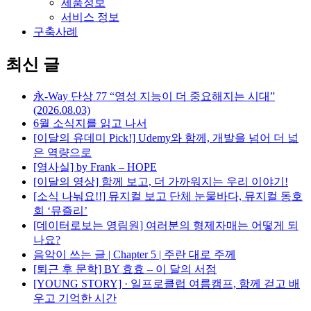
제품정보
서비스 정보
구축사례
최신 글
永-Way 단상 77 “영성 지능이 더 중요해지는 시대”
(2026.08.03)
6월 소식지를 읽고 나서
[이달의 유데미 Pick!] Udemy와 함께, 개발을 넘어 더 넓
은 역량으로
[영사실] by Frank – HOPE
[이달의 영상] 함께 보고, 더 가까워지는 우리 이야기!
[소식 나눠요!!] 뮤지컬 보고 단체 눈물바다, 뮤지컬 동호
회 ‘뮤즐리’
[데이터로보는 영림원] 여러분의 형제자매는 어떻게 되
나요?
음악이 쓰는 글 | Chapter 5 | 주란 대로 주께
[퇴근 후 문학] BY 효효 – 이 달의 서점
[YOUNG STORY] · 일프로클럽 여름캠프, 함께 걷고 배
우고 기억한 시간