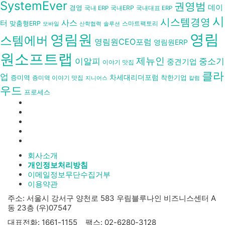
SystemEver
권영범
데이
경영
국내ERP
국내 ERP
국내대표 ERP
시
시스템경영
사스
터
맞춤형ERP
스마트팩토리
모바일
산학협력
솔루션
영림
영림원
스템에버
영림원CEO포럼
영림원ERP
원소프트랩
제뉴인
이알피
중소기
중견기업
이야기 맛집
클라
업
차세대리더포럼
착한기업
증미역
증미역 이야기 맛집
칼럼
지니어스
우드
프로세스
회사소개
개인정보처리방침
이메일정보무단수집거부
이용약관
주소: 서울시 강서구 양천로 583 우림블루나인 비즈니스센터 A
동 23층 (우)07547
대표전화: 1661-1155 팩스: 02-6280-3128