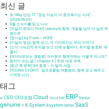
최신 글
永-Way 단상 77 “영성 지능이 더 중요해지는 시대”
(2026.08.03)
6월 소식지를 읽고 나서
[이달의 유데미 Pick!] Udemy와 함께, 개발을 넘어 더 넓은 역
량으로
[영사실] by Frank – HOPE
[이달의 영상] 함께 보고, 더 가까워지는 우리 이야기!
[소식 나눠요!!] 뮤지컬 보고 단체 눈물바다, 뮤지컬 동호회 ‘뮤
즐리’
[데이터로보는 영림원] 여러분의 형제자매는 어떻게 되나요?
음악이 쓰는 글 | Chapter 5 | 주란 대로 주께
[퇴근 후 문학] BY 효효 – 이 달의 서점
[YOUNG STORY] · 일프로클럽 여름캠프, 함께 걷고 배우고
기억한 시간
태그
ERP
Cloud
CEO
CEO포럼
Genius
ai
Cloud ERP
genuine
SaaS
K.System
ksystem
letter
IT