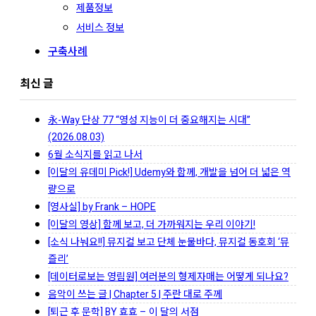
제품정보
서비스 정보
구축사례
최신 글
永-Way 단상 77 “영성 지능이 더 중요해지는 시대”
(2026.08.03)
6월 소식지를 읽고 나서
[이달의 유데미 Pick!] Udemy와 함께, 개발을 넘어 더 넓은 역
량으로
[영사실] by Frank – HOPE
[이달의 영상] 함께 보고, 더 가까워지는 우리 이야기!
[소식 나눠요!!] 뮤지컬 보고 단체 눈물바다, 뮤지컬 동호회 ‘뮤
즐리’
[데이터로보는 영림원] 여러분의 형제자매는 어떻게 되나요?
음악이 쓰는 글 | Chapter 5 | 주란 대로 주께
[퇴근 후 문학] BY 효효 – 이 달의 서점