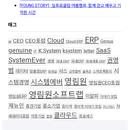
[YOUNG STORY] · 일프로클럽 여름캠프, 함께 걷고 배우고 기
억한 시간
태그
ERP
Cloud
CEO
CEO포럼
Genius
ai
Cloud ERP
genuine
SaaS
K.System
ksystem
letter
IT
SystemEver
권영
경영
국내ERP
국내 ERP
국내대표 ERP
범
시
사스
데이터
맞춤형ERP
스마트팩토리
모바일
산학협력
솔루션
영림원
시스템에버
스템경영
영림원CEO포럼
영림원소프트랩
이알피
영림원ERP
이야기 맛집
제뉴인
중소기업
중견기업
차
증미역
증미역 이야기 맛집
지니어스
클라우드
세대리더포럼
착한기업
프로세스
칼럼