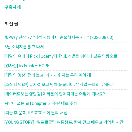
구축사례
최신 글
永-Way 단상 77 “영성 지능이 더 중요해지는 시대” (2026.08.03)
6월 소식지를 읽고 나서
[이달의 유데미 Pick!] Udemy와 함께, 개발을 넘어 더 넓은 역량으로
[영사실] by Frank – HOPE
[이달의 영상] 함께 보고, 더 가까워지는 우리 이야기!
[소식 나눠요!!] 뮤지컬 보고 단체 눈물바다, 뮤지컬 동호회 ‘뮤즐리’
[데이터로보는 영림원] 여러분의 형제자매는 어떻게 되나요?
음악이 쓰는 글 | Chapter 5 | 주란 대로 주께
[퇴근 후 문학] BY 효효 – 이 달의 서점
[YOUNG STORY] · 일프로클럽 여름캠프, 함께 걷고 배우고 기억한 시간