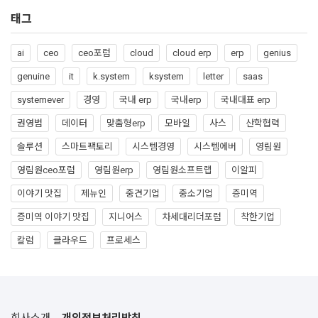
태그
ai
ceo
ceo포럼
cloud
cloud erp
erp
genius
genuine
it
k.system
ksystem
letter
saas
systemever
경영
국내 erp
국내erp
국내대표 erp
권영범
데이터
맞춤형erp
모바일
사스
산학협력
솔루션
스마트팩토리
시스템경영
시스템에버
영림원
영림원ceo포럼
영림원erp
영림원소프트랩
이알피
이야기 맛집
제뉴인
중견기업
중소기업
증미역
증미역 이야기 맛집
지니어스
차세대리더포럼
착한기업
칼럼
클라우드
프로세스
회사소개
개인정보처리방침