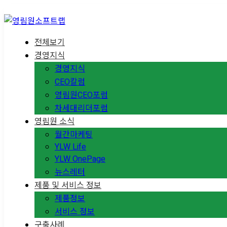
전체보기
경영지식
경영지식
CEO칼럼
영림원CEO포럼
차세대리더포럼
영림원 소식
월간마케팅
YLW Life
YLW OnePage
뉴스레터
제품 및 서비스 정보
제품정보
서비스 정보
구축사례