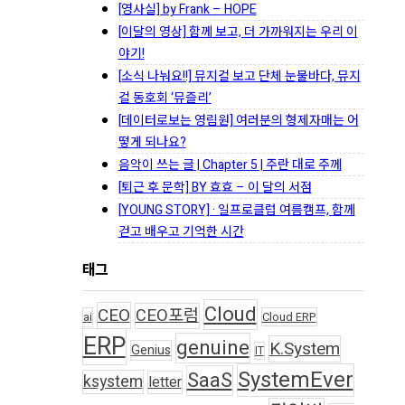
[영사실] by Frank – HOPE
[이달의 영상] 함께 보고, 더 가까워지는 우리 이
야기!
[소식 나눠요!!] 뮤지컬 보고 단체 눈물바다, 뮤지
컬 동호회 ‘뮤즐리’
[데이터로보는 영림원] 여러분의 형제자매는 어
떻게 되나요?
음악이 쓰는 글 | Chapter 5 | 주란 대로 주께
[퇴근 후 문학] BY 효효 – 이 달의 서점
[YOUNG STORY] · 일프로클럽 여름캠프, 함께
걷고 배우고 기억한 시간
태그
Cloud
CEO
CEO포럼
ai
Cloud ERP
ERP
genuine
K.System
Genius
IT
SystemEver
SaaS
ksystem
letter