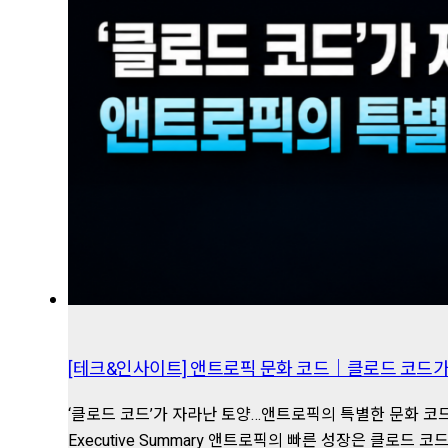
카테고리
전체보기
경영지식
경영지식
CEO칼럼
영림원CEO포럼
차세대리더포럼
영림원 소식
월간마케팅
YLW Life
YLW OnePage
뉴스레터
[테크&인사이트] 앤트로픽 문화 코드｜클로드 코드가
파트너 소식
‘클로드 코드’가 자라난 토양…앤트로픽의 특별한 문화 코드
영림원 파트너 소개
Executive Summary 앤트로픽의 빠른 성장은 클로드 코드