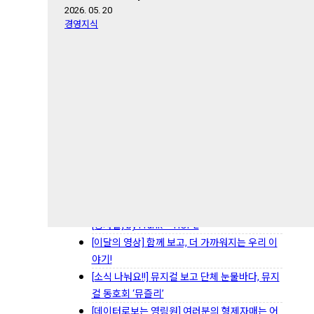
제품 및 서비스 정보
2026. 05. 20
경영지식
제품정보
서비스 정보
구축사례
최신 글
永-Way 단상 77 “영성 지능이 더 중요해지는 시
대” (2026.08.03)
6월 소식지를 읽고 나서
[이달의 유데미 Pick!] Udemy와 함께, 개발을 넘
어 더 넓은 역량으로
[영사실] by Frank – HOPE
[이달의 영상] 함께 보고, 더 가까워지는 우리 이
야기!
[소식 나눠요!!] 뮤지컬 보고 단체 눈물바다, 뮤지
컬 동호회 ‘뮤즐리’
[데이터로보는 영림원] 여러분의 형제자매는 어