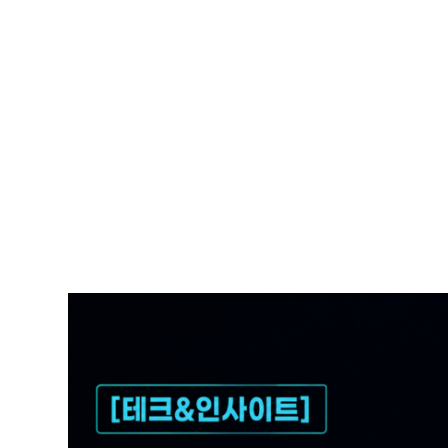
Search
for: