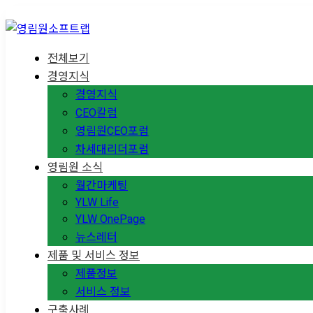
전체보기
경영지식
경영지식
CEO칼럼
영림원CEO포럼
차세대리더포럼
영림원 소식
월간마케팅
YLW Life
YLW OnePage
뉴스레터
제품 및 서비스 정보
제품정보
서비스 정보
구축사례