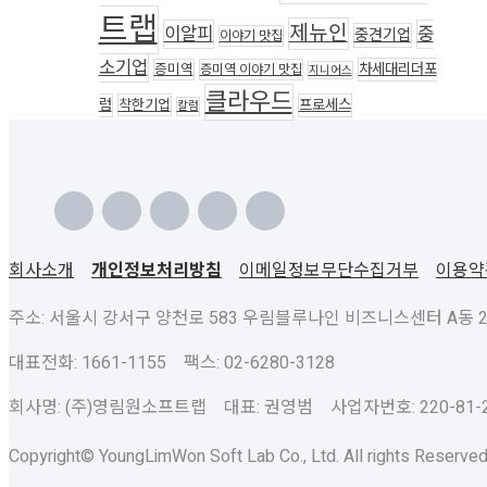
트랩
제뉴인
이알피
중
중견기업
이야기 맛집
소기업
차세대리더포
증미역
증미역 이야기 맛집
지니어스
클라우드
럼
착한기업
프로세스
칼럼
회사소개
개인정보처리방침
이메일정보무단수집거부
이용약
주소: 서울시 강서구 양천로 583 우림블루나인 비즈니스센터 A동 23층
대표전화: 1661-1155 팩스: 02-6280-3128
회사명: (주)영림원소프트랩 대표: 권영범 사업자번호: 220-81-2
Copyright© YoungLimWon Soft Lab Co., Ltd. All rights Reserved