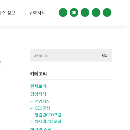
비스 정보
구축사례
Search
for:
수
카테고리
전체보기
경영지식
경영지식
CEO칼럼
영림원CEO포럼
차세대리더포럼