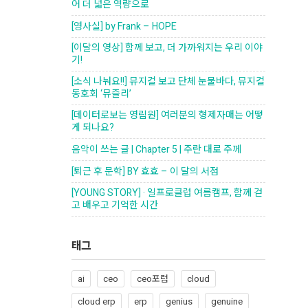
어 더 넓은 역량으로
[영사실] by Frank – HOPE
[이달의 영상] 함께 보고, 더 가까워지는 우리 이야
기!
[소식 나눠요!!] 뮤지컬 보고 단체 눈물바다, 뮤지컬
동호회 ‘뮤즐리’
[데이터로보는 영림원] 여러분의 형제자매는 어떻
게 되나요?
음악이 쓰는 글 | Chapter 5 | 주란 대로 주께
[퇴근 후 문학] BY 효효 – 이 달의 서점
[YOUNG STORY] · 일프로클럽 여름캠프, 함께 걷
고 배우고 기억한 시간
태그
ai
ceo
ceo포럼
cloud
cloud erp
erp
genius
genuine