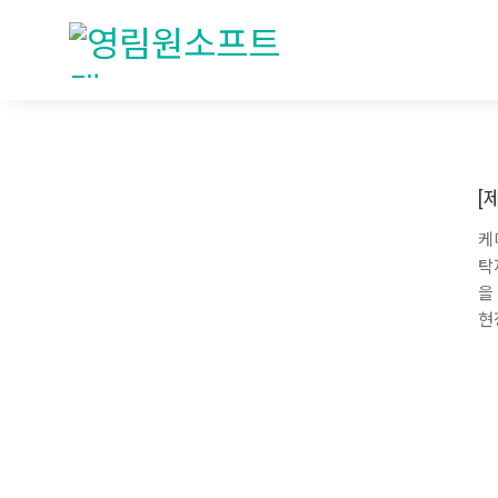
[
케
탁
을
현