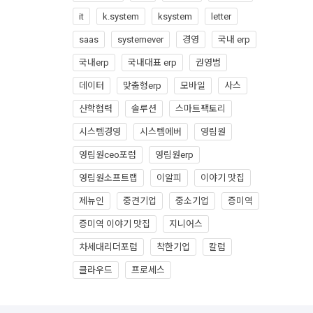
it
k.system
ksystem
letter
saas
systemever
경영
국내 erp
국내erp
국내대표 erp
권영범
데이터
맞춤형erp
모바일
사스
산학협력
솔루션
스마트팩토리
시스템경영
시스템에버
영림원
영림원ceo포럼
영림원erp
영림원소프트랩
이알피
이야기 맛집
제뉴인
중견기업
중소기업
증미역
증미역 이야기 맛집
지니어스
차세대리더포럼
착한기업
칼럼
클라우드
프로세스